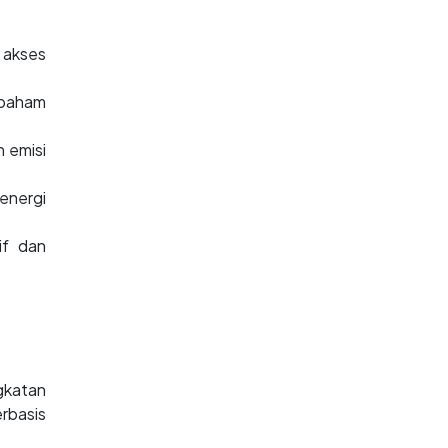
 akses
 paham
 emisi
energi
if dan
gkatan
rbasis