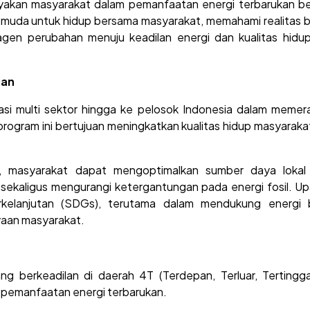
akan masyarakat dalam pemanfaatan energi terbarukan be
si muda untuk hidup bersama masyarakat, memahami realitas 
 agen perubahan menuju keadilan energi dan kualitas hidu
tan
rasi multi sektor hingga ke pelosok Indonesia dalam memer
”, program ini bertujuan meningkatkan kualitas hidup masyarak
, masyarakat dapat mengoptimalkan sumber daya lokal
sekaligus mengurangi ketergantungan pada energi fosil. Upa
elanjutan (SDGs), terutama dalam mendukung energi b
aan masyarakat.
berkeadilan di daerah 4T (Terdepan, Terluar, Tertingga
n pemanfaatan energi terbarukan.