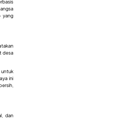
rbasis
bangsa
p yang
atakan
at desa
 untuk
ya ini
ersih,
l, dan