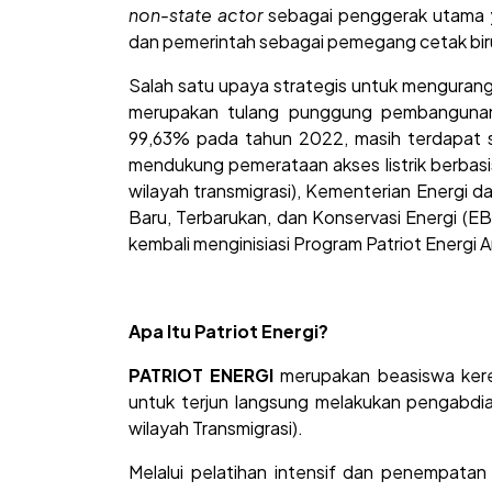
non-state actor
sebagai penggerak utama y
dan pemerintah sebagai pemegang cetak bi
Salah satu upaya strategis untuk mengurangi
merupakan tulang punggung pembangunan e
99,63% pada tahun 2022, masih terdapat s
mendukung pemerataan akses listrik berbasis 
wilayah transmigrasi), Kementerian Energi d
Baru, Terbarukan, dan Konservasi Energi (E
kembali menginisiasi Program Patriot Energi 
Apa Itu Patriot Energi?
PATRIOT ENERGI
merupakan beasiswa kere
untuk terjun langsung melakukan pengabdian
wilayah Transmigrasi).
Melalui pelatihan intensif dan penempatan