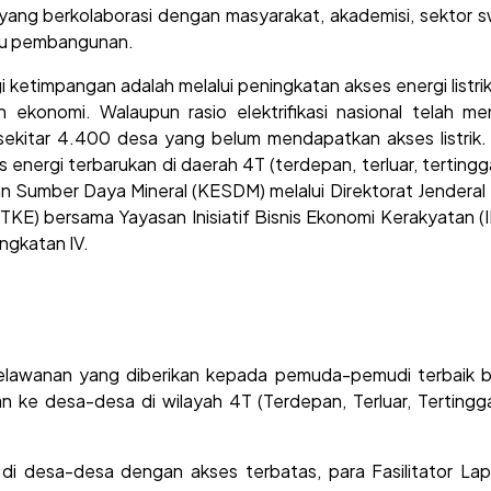
ang berkolaborasi dengan masyarakat, akademisi, sektor s
ru pembangunan.
 ketimpangan adalah melalui peningkatan akses energi listri
konomi. Walaupun rasio elektrifikasi nasional telah me
ekitar 4.400 desa yang belum mendapatkan akses listrik.
energi terbarukan di daerah 4T (terdepan, terluar, tertingg
an Sumber Daya Mineral (KESDM) melalui Direktorat Jenderal
BTKE) bersama Yayasan Inisiatif Bisnis Ekonomi Kerakyatan (
Angkatan IV.
lawanan yang diberikan kepada pemuda-pemudi terbaik 
 ke desa-desa di wilayah 4T (Terdepan, Terluar, Tertingga
 di desa-desa dengan akses terbatas, para Fasilitator La