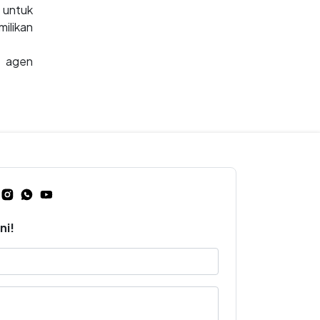
 untuk
ilikan
i agen
ni!