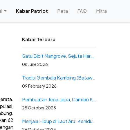
il
Kabar Patriot
Peta
FAQ
Mitra
Kabar terbaru
Satu Bibit Mangrove, Sejuta Harapan untuk Papua: Buah Pendampingan Patriot Energi di Distrik Yerui
08 June 2026
Tradisi Gembala Kambing (Batawiti)
09 February 2026
erata.
Pembuatan Jepa-jepa, Camilan Khas Desa Koba Selfara
ulasi,
28 October 2025
abung.
kan 62
Menjala Hidup di Laut Aru: Kehidupan Nelayan Desa Kobaseltimur
dengan
26 October 2025