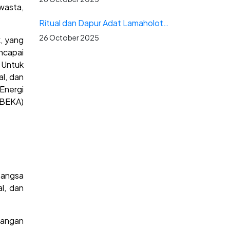
wasta,
Ritual dan Dapur Adat Lamaholot : Saat Leluhur Menjaga Pesta
26 October 2025
k, yang
ncapai
 Untuk
al, dan
 Energi
IBEKA)
bangsa
l, dan
pangan