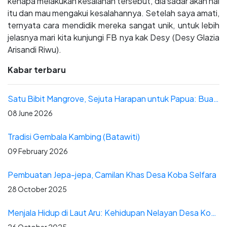
kenapa melakukan kesalahan tersebut, dia sadar akan hal
itu dan mau mengakui kesalahannya. Setelah saya amati,
ternyata cara mendidik mereka sangat unik, untuk lebih
jelasnya mari kita kunjungi FB nya kak Desy (Desy Glazia
Arisandi Riwu).
Kabar terbaru
Satu Bibit Mangrove, Sejuta Harapan untuk Papua: Buah Pendampingan Patriot Energi di Distrik Yerui
08 June 2026
Tradisi Gembala Kambing (Batawiti)
09 February 2026
Pembuatan Jepa-jepa, Camilan Khas Desa Koba Selfara
28 October 2025
Menjala Hidup di Laut Aru: Kehidupan Nelayan Desa Kobaseltimur