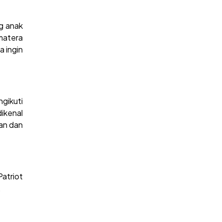
ng anak
matera
a ingin
gikuti
ikenal
an dan
Patriot
.