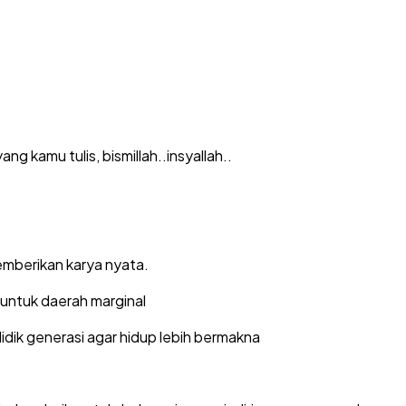
ng kamu tulis, bismillah..insyallah..
emberikan karya nyata.
 untuk daerah marginal
dik generasi agar hidup lebih bermakna